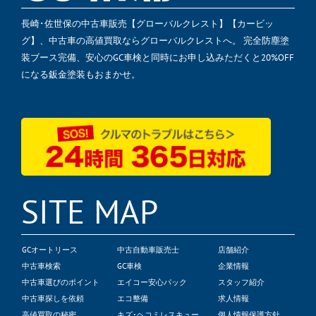
長崎･佐世保の中古車販売【グローバルクレスト】【カービッ
グ】、中古車の高値買取ならグローバルクレストへ。 完全防塵塗
装ブース完備、安心のGC車検と同時にお申し込みただくと20%OFF
になる鈑金塗装もおまかせ。
SITE MAP
GCオートリース
中古自動車販売士
店舗紹介
中古車検索
GC車検
企業情報
中古車選びのポイント
エイコー安心パック
スタッフ紹介
中古車探しを依頼
エコ整備
求人情報
高値買取の秘密
キズ･ヘコミレスキュー
個人情報保護方針