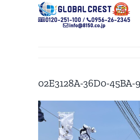
Skip
to
content
02E3128A-36D0-45BA-