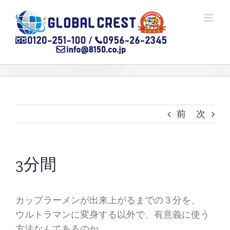
Skip
to
content
前
次
3分間
カップラーメンが出来上がるまでの３分を、
ウルトラマンに変身する以外で、有意義に使う
方法なんてあるのか。