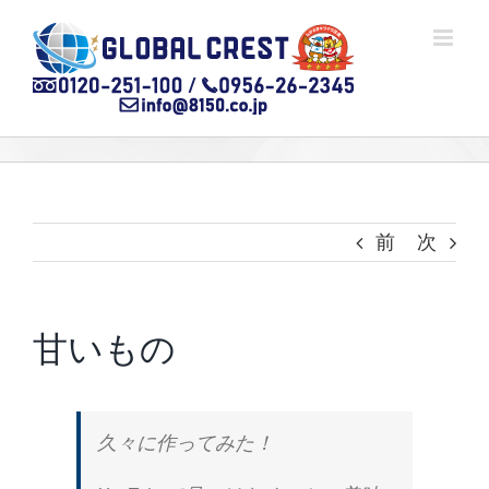
Skip
to
content
前
次
甘いもの
久々に作ってみた！