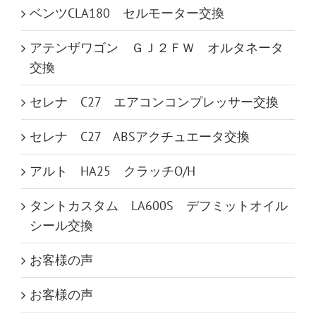
ベンツCLA180 セルモーター交換
アテンザワゴン ＧＪ２ＦＷ オルタネータ
交換
セレナ C27 エアコンコンプレッサー交換
セレナ C27 ABSアクチュエータ交換
アルト HA25 クラッチO/H
タントカスタム LA600S デフミットオイル
シール交換
お客様の声
お客様の声