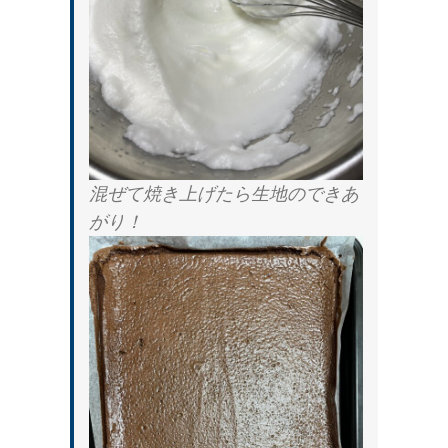
混ぜて焼き上げたら生地のできあ
がり！