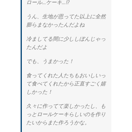
ロール…ケーキ…!?
うん、生地が思ってた以上に全然
膨らまなかったんだよね
冷ましてる間に少ししぼんじゃっ
たんだよ
でも、うまかった！
食ってくれた人たちもおいしいっ
て食べてくれたから正直すごく嬉
しかった！
久々に作ってて楽しかったし、も
っとロールケーキらしいのを作り
たいからまた作ろうかな。