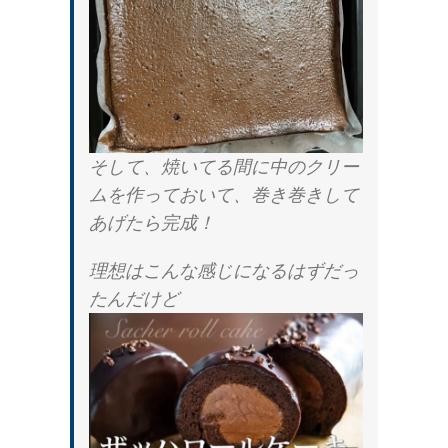
そして、焼いてる間に中のクリー
ムを作っておいて、巻き巻きして
あげたら完成！
理想はこんな感じになるはずだっ
たんだけど