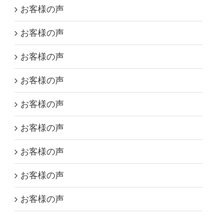
お客様の声
お客様の声
お客様の声
お客様の声
お客様の声
お客様の声
お客様の声
お客様の声
お客様の声