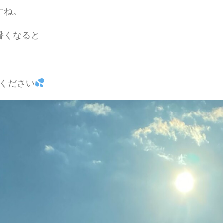
すね。
暑くなると
ください