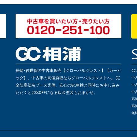
長崎･佐世保の中古車販売【グローバルクレスト】【カービ
G
ッグ】、中古車の高値買取ならグローバルクレストへ。 完
中
全防塵塗装ブース完備、安心のGC車検と同時にお申し込み
中
ただくと20%OFFになる鈑金塗装もおまかせ。
中
高
高
無