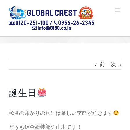
Skip
to
content
前
次
誕生日
極度の寒がりの私には厳しい季節が続きます
どうも鈑金塗装部の山本です！