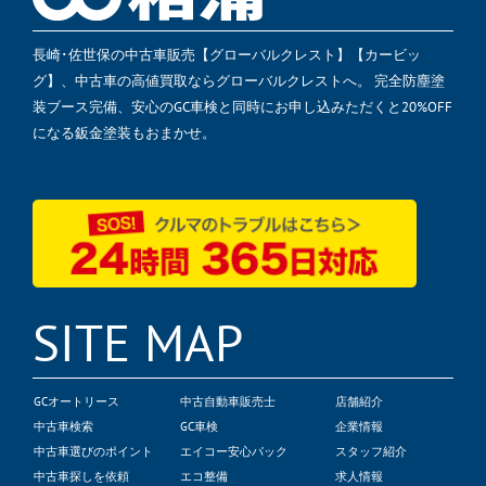
長崎･佐世保の中古車販売【グローバルクレスト】【カービッ
グ】、中古車の高値買取ならグローバルクレストへ。 完全防塵塗
装ブース完備、安心のGC車検と同時にお申し込みただくと20%OFF
になる鈑金塗装もおまかせ。
SITE MAP
GCオートリース
中古自動車販売士
店舗紹介
中古車検索
GC車検
企業情報
中古車選びのポイント
エイコー安心パック
スタッフ紹介
中古車探しを依頼
エコ整備
求人情報