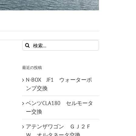
検
索
…
最近の投稿
N-BOX JF1 ウォーターポ
ンプ交換
ベンツCLA180 セルモータ
ー交換
アテンザワゴン ＧＪ２Ｆ
Ｗ オルタネータ交換