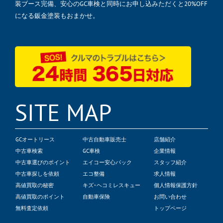
装ブース完備、安心のGC車検と同時にお申し込みただくと20%OFF
になる鈑金塗装もおまかせ。
SITE MAP
GCオートリース
中古自動車販売士
店舗紹介
中古車検索
GC車検
企業情報
中古車選びのポイント
エイコー安心パック
スタッフ紹介
中古車探しを依頼
エコ整備
求人情報
高値買取の秘密
キズ･ヘコミレスキュー
個人情報保護方針
高値買取のポイント
自動車保険
お問い合わせ
無料査定依頼
トップページ