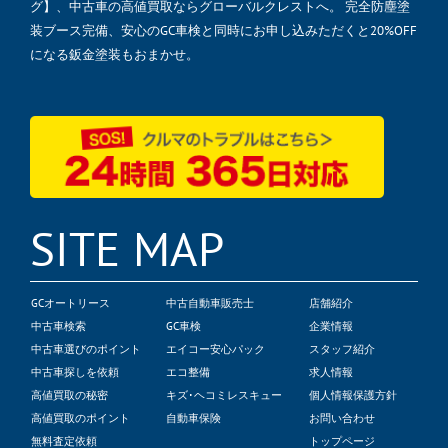
グ】、中古車の高値買取ならグローバルクレストへ。 完全防塵塗
装ブース完備、安心のGC車検と同時にお申し込みただくと20%OFF
になる鈑金塗装もおまかせ。
SITE MAP
GCオートリース
中古自動車販売士
店舗紹介
中古車検索
GC車検
企業情報
中古車選びのポイント
エイコー安心パック
スタッフ紹介
中古車探しを依頼
エコ整備
求人情報
高値買取の秘密
キズ･ヘコミレスキュー
個人情報保護方針
高値買取のポイント
自動車保険
お問い合わせ
無料査定依頼
トップページ