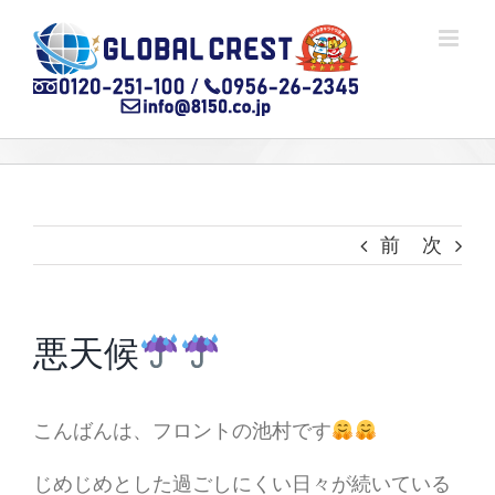
Skip
to
content
前
次
悪天候
こんばんは、フロントの池村です
じめじめとした過ごしにくい日々が続いている