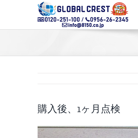
Skip
to
content
購入後、1ヶ月点検