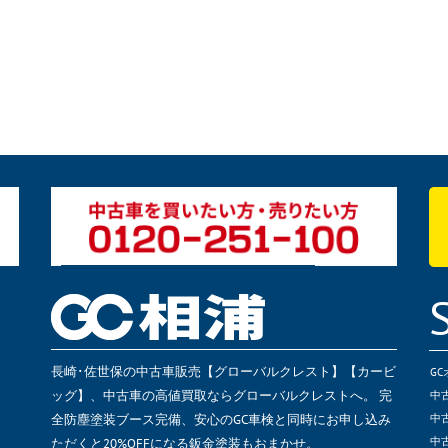
長崎･佐世保の中古車販売【グローバルクレスト】【カービ
G
ッグ】、中古車の高値買取ならグローバルクレストへ。 完
中
全防塵塗装ブース完備、安心のGC車検と同時にお申し込み
中
ただくと20%OFFになる鈑金塗装もおまかせ。
中