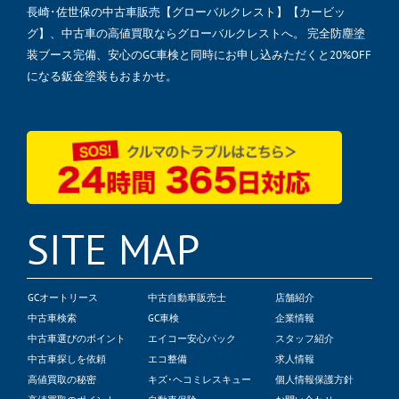
長崎･佐世保の中古車販売【グローバルクレスト】【カービッ
グ】、中古車の高値買取ならグローバルクレストへ。 完全防塵塗
装ブース完備、安心のGC車検と同時にお申し込みただくと20%OFF
になる鈑金塗装もおまかせ。
SITE MAP
GCオートリース
中古自動車販売士
店舗紹介
中古車検索
GC車検
企業情報
中古車選びのポイント
エイコー安心パック
スタッフ紹介
中古車探しを依頼
エコ整備
求人情報
高値買取の秘密
キズ･ヘコミレスキュー
個人情報保護方針