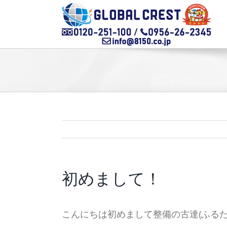
Skip
to
content
初めまして！
こんにちは初めまして整備の古達(ふるた