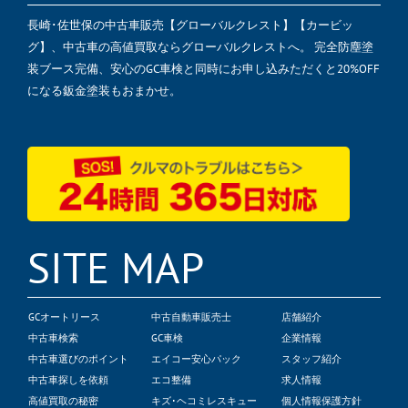
長崎･佐世保の中古車販売【グローバルクレスト】【カービッ
グ】、中古車の高値買取ならグローバルクレストへ。 完全防塵塗
装ブース完備、安心のGC車検と同時にお申し込みただくと20%OFF
になる鈑金塗装もおまかせ。
SITE MAP
GCオートリース
中古自動車販売士
店舗紹介
中古車検索
GC車検
企業情報
中古車選びのポイント
エイコー安心パック
スタッフ紹介
中古車探しを依頼
エコ整備
求人情報
高値買取の秘密
キズ･ヘコミレスキュー
個人情報保護方針