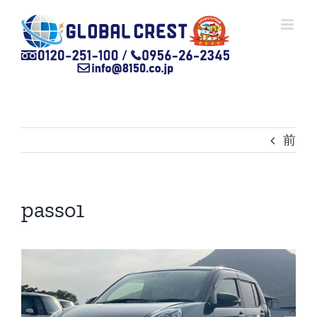
Skip
to
content
前
passo1