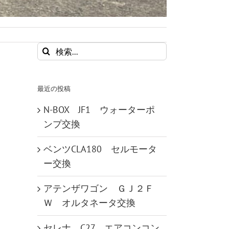
検
索
…
最近の投稿
N-BOX JF1 ウォーターポ
ンプ交換
ベンツCLA180 セルモータ
ー交換
アテンザワゴン ＧＪ２Ｆ
Ｗ オルタネータ交換
セレナ C27 エアコンコン