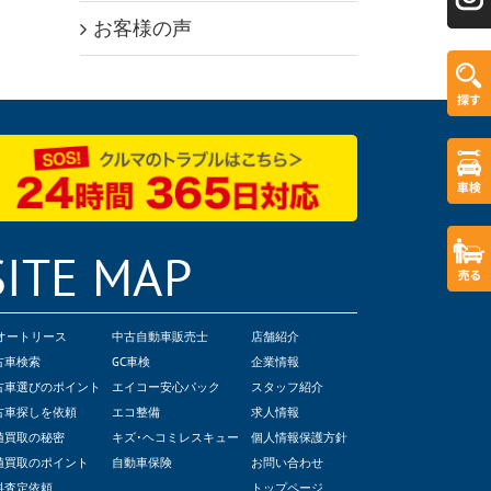
お客様の声
SITE MAP
Cオートリース
中古自動車販売士
店舗紹介
古車検索
GC車検
企業情報
古車選びのポイント
エイコー安心パック
スタッフ紹介
古車探しを依頼
エコ整備
求人情報
値買取の秘密
キズ･ヘコミレスキュー
個人情報保護方針
値買取のポイント
自動車保険
お問い合わせ
料査定依頼
トップページ