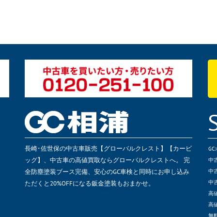
長崎･佐世保の中古車販売【グローバルクレスト】【カービ
G
ッグ】、中古車の高値買取ならグローバルクレストへ。 完
中
全防塵塗装ブース完備、安心のGC車検と同時にお申し込み
中
ただくと20%OFFになる鈑金塗装もおまかせ。
中
高
高
無