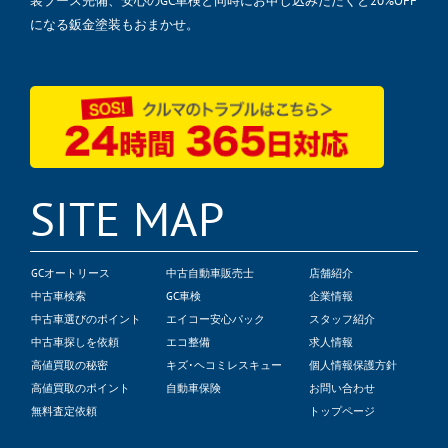
装ブース完備、安心のGC車検と同時にお申し込みただくと20%OFF
になる鈑金塗装もおまかせ。
SITE MAP
GCオートリース
中古自動車販売士
店舗紹介
中古車検索
GC車検
企業情報
中古車選びのポイント
エイコー安心パック
スタッフ紹介
中古車探しを依頼
エコ整備
求人情報
高値買取の秘密
キズ･ヘコミレスキュー
個人情報保護方針
高値買取のポイント
自動車保険
お問い合わせ
無料査定依頼
トップページ