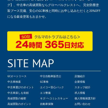
グ】、中古車の高値買取ならグローバルクレストへ。 完全防塵塗
装ブース完備、安心のGC車検と同時にお申し込みただくと20%OFF
になる鈑金塗装もおまかせ。
SITE MAP
GCオートリース
中古自動車販売士
店舗紹介
中古車検索
GC車検
企業情報
中古車選びのポイント
エイコー安心パック
スタッフ紹介
中古車探しを依頼
エコ整備
求人情報
高値買取の秘密
キズ･ヘコミレスキュー
個人情報保護方針
高値買取のポイント
自動車保険
お問い合わせ