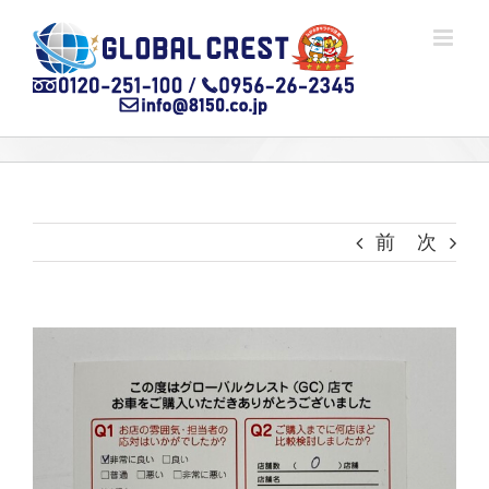
Skip
to
content
前
次