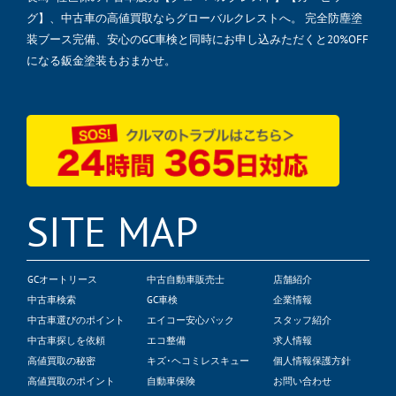
グ】、中古車の高値買取ならグローバルクレストへ。 完全防塵塗
装ブース完備、安心のGC車検と同時にお申し込みただくと20%OFF
になる鈑金塗装もおまかせ。
SITE MAP
GCオートリース
中古自動車販売士
店舗紹介
中古車検索
GC車検
企業情報
中古車選びのポイント
エイコー安心パック
スタッフ紹介
中古車探しを依頼
エコ整備
求人情報
高値買取の秘密
キズ･ヘコミレスキュー
個人情報保護方針
高値買取のポイント
自動車保険
お問い合わせ