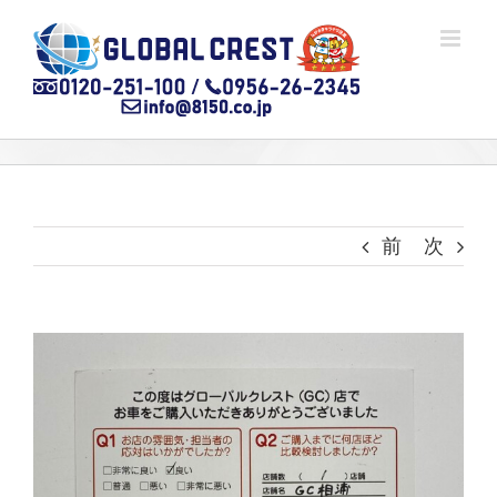
Skip
to
content
前
次