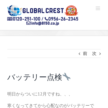
Skip
to
content
前
次
バッテリー点検
明日からついに12月ですね、、、
寒くなってきてから心配なのがバッテリーで