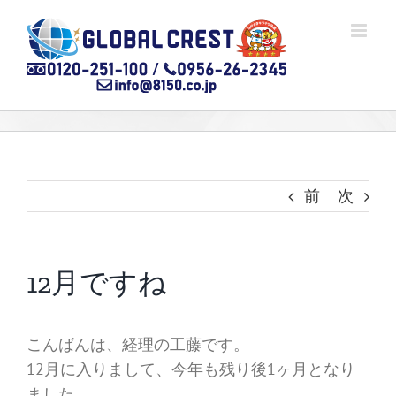
Skip
to
content
前
次
12月ですね
こんばんは、経理の工藤です。
12月に入りまして、今年も残り後1ヶ月となり
ました。