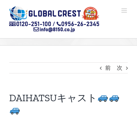
Skip
to
content
前
次
DAIHATSUキャスト