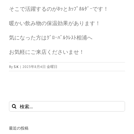
そこで活躍するのがﾎｯとｶｯﾌﾟﾎﾙﾀﾞｰです！
暖かい飲み物の保温効果があります！
気になった方はｸﾞﾛｰﾊﾞﾙｸﾚｽﾄ相浦へ
お気軽にご来店くださいませ！
By
S.K
|
2023年8月4日 金曜日
検
索
…
最近の投稿