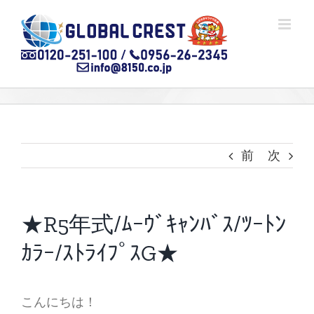
Skip
to
content
前
次
★R5年式/ﾑｰｳﾞｷｬﾝﾊﾞｽ/ﾂｰﾄﾝ
ｶﾗｰ/ｽﾄﾗｲﾌﾟｽG★
こんにちは！