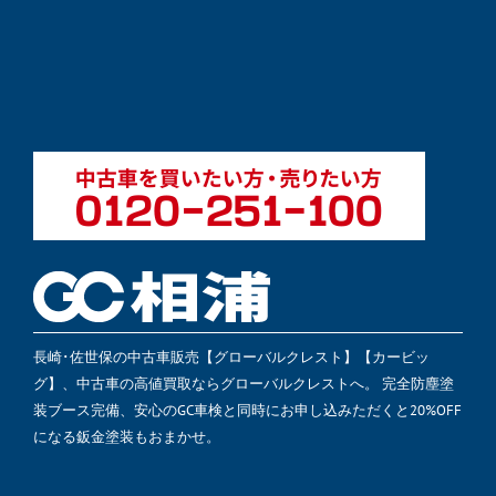
長崎･佐世保の中古車販売【グローバルクレスト】【カービッ
グ】、中古車の高値買取ならグローバルクレストへ。 完全防塵塗
装ブース完備、安心のGC車検と同時にお申し込みただくと20%OFF
になる鈑金塗装もおまかせ。