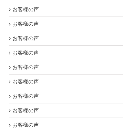
お客様の声
お客様の声
お客様の声
お客様の声
お客様の声
お客様の声
お客様の声
お客様の声
お客様の声