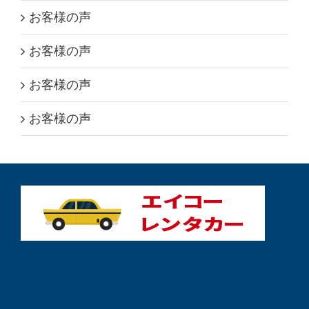
お客様の声
お客様の声
お客様の声
お客様の声