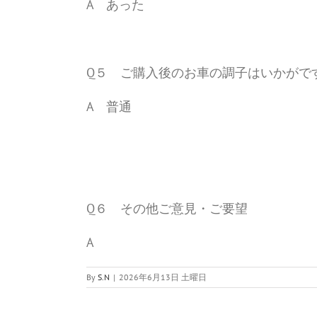
A あった
Q５ ご購入後のお車の調子はいかがで
A 普通
Q６ その他ご意見・ご要望
A
By
S.N
|
2026年6月13日 土曜日