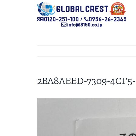
Skip
to
content
2BA8AEED-7309-4CF5