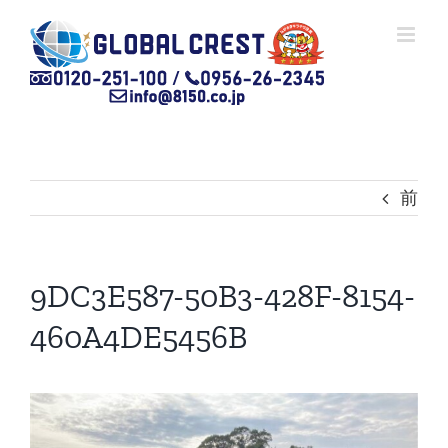
Skip
to
content
前
9DC3E587-50B3-428F-8154-
460A4DE5456B