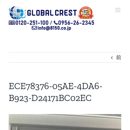
Skip
to
content
前
ECE78376-05AE-4DA6-
B923-D24171BC02EC