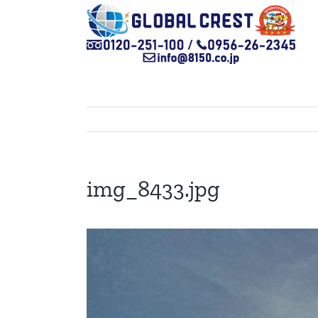
Skip
to
content
img_8433.jpg