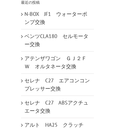
最近の投稿
N-BOX JF1 ウォーターポ
ンプ交換
ベンツCLA180 セルモータ
ー交換
アテンザワゴン ＧＪ２Ｆ
Ｗ オルタネータ交換
セレナ C27 エアコンコン
プレッサー交換
セレナ C27 ABSアクチュ
エータ交換
アルト HA25 クラッチ