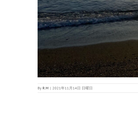
By
R.M
|
2021年11月14日 日曜日