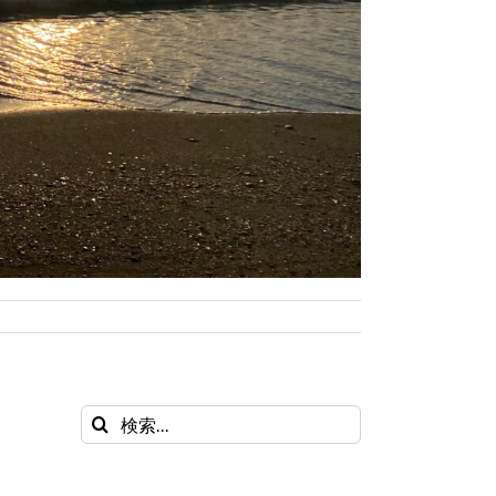
検
索
…