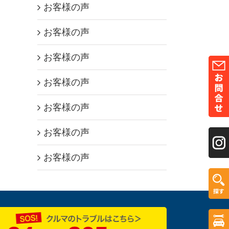
お客様の声
お客様の声
お客様の声
お客様の声
お客様の声
お客様の声
お客様の声