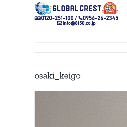
Skip
to
content
osaki_keigo