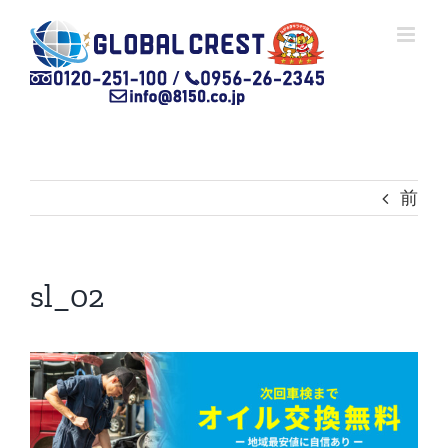
Skip
to
content
前
sl_02