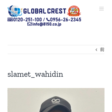
Skip
to
content
前
slamet_wahidin