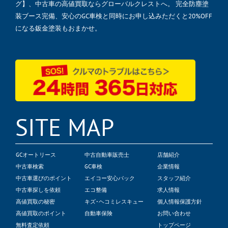
グ】、中古車の高値買取ならグローバルクレストへ。 完全防塵塗
装ブース完備、安心のGC車検と同時にお申し込みただくと20%OFF
になる鈑金塗装もおまかせ。
SITE MAP
GCオートリース
中古自動車販売士
店舗紹介
中古車検索
GC車検
企業情報
中古車選びのポイント
エイコー安心パック
スタッフ紹介
中古車探しを依頼
エコ整備
求人情報
高値買取の秘密
キズ･ヘコミレスキュー
個人情報保護方針
高値買取のポイント
自動車保険
お問い合わせ
無料査定依頼
トップページ