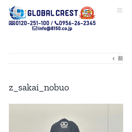
Skip
to
content
前
z_sakai_nobuo