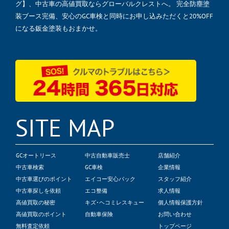
グ】、中古車の高値買取ならグローバルクレストへ。 完全防塵塗
装ブース完備、安心のGC車検と同時にお申し込みただくと20%OFF
になる鈑金塗装もおまかせ。
SITE MAP
GCオートリース
中古自動車販売士
店舗紹介
中古車検索
GC車検
企業情報
中古車選びのポイント
エイコー安心パック
スタッフ紹介
中古車探しを依頼
エコ整備
求人情報
高値買取の秘密
キズ･ヘコミレスキュー
個人情報保護方針
高値買取のポイント
自動車保険
お問い合わせ
無料査定依頼
トップページ