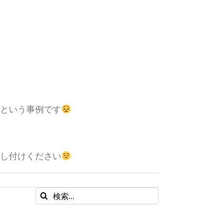
という事例です
し付けください
検
索