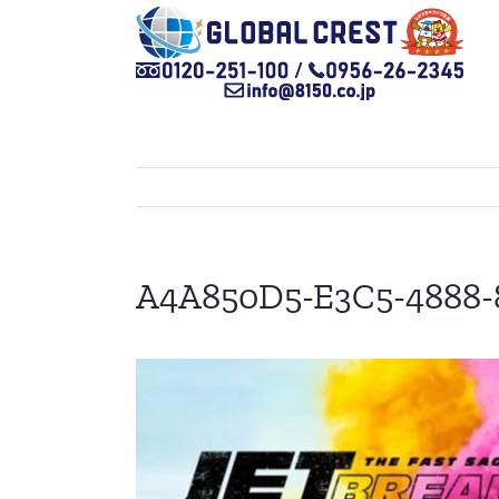
Skip
to
content
A4A850D5-E3C5-4888-