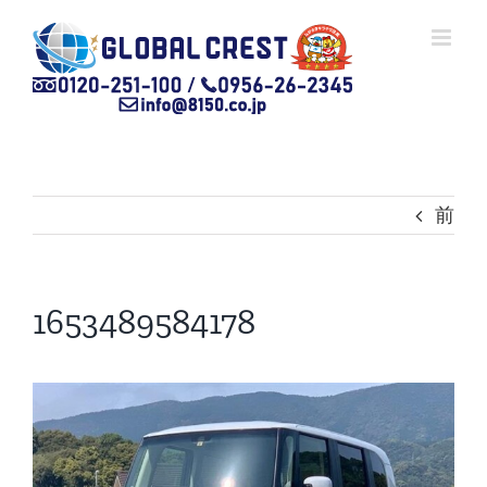
Skip
to
content
前
1653489584178