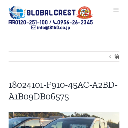
Skip
to
content
前
18024101-F910-45AC-A2BD-
A1B09DB06575