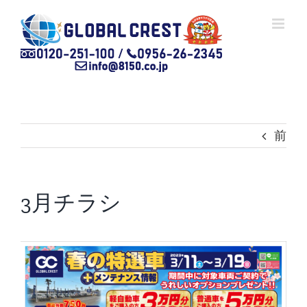
Skip
to
content
前
3月チラシ