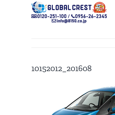
Skip
to
content
10152012_201608