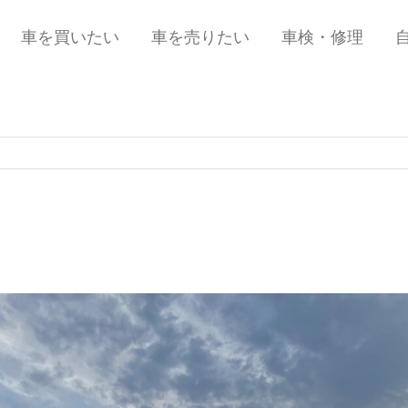
車を買いたい
車を売りたい
車検・修理