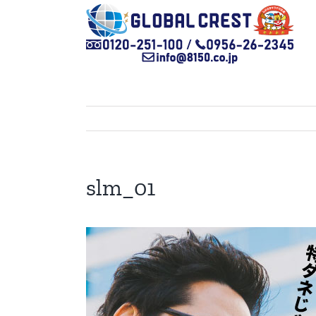
Skip
to
content
slm_01