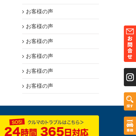
お客様の声
お客様の声
お客様の声
お客様の声
お客様の声
お客様の声